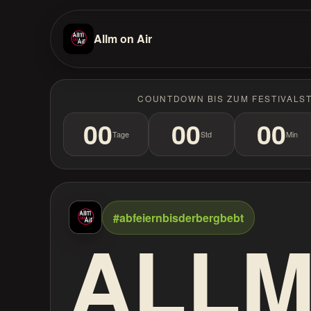
Allm on Air
COUNTDOWN BIS ZUM FESTIVALS
00
00
00
Tage
Std
Min
#abfeiernbisderbergbebt
ALL