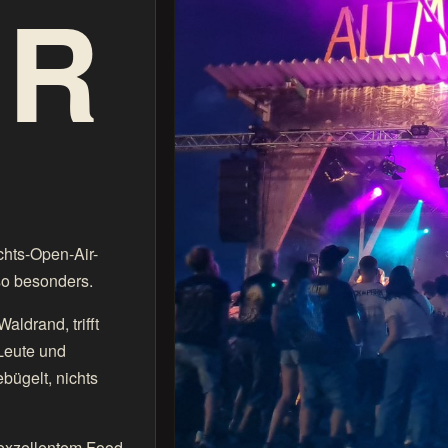
IR
chts-Open-Air-
so besonders.
ldrand, trifft
 Leute und
bügelt, nichts
 exzellentem Food,