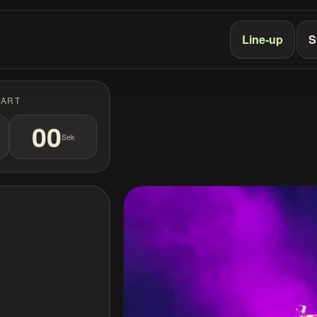
Line-up
S
TART
00
Sek
M